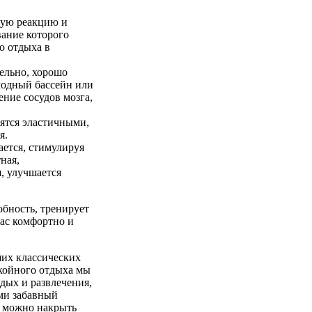
ьную реакцию и
вание которого
о отдыха в
ельно, хорошо
лодный бассейн или
ние сосудов мозга,
ятся эластичными,
я.
ается, стимулируя
ная,
, улучшается
обность, тренирует
нас комфортно и
ших классических
окойного отдыха мы
тдых и развлечения,
ями забавный
е можно накрыть