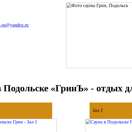
n-ru@yandex.ru
в Подольске «ГринЪ» - отдых д
Зал
2