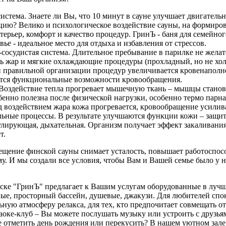
истема. Знаете ли Вы, что 10 минут в сауне улучшает двигател
цию? Велико и психологическое воздействие сауны, на формиро
терьер, комфорт и качество процедур. ГринЪ - баня для семейног
ье - идеальное место для отдыха и избавления от стрессов.
сосудистая система. Длительное пребывание в парилке не желат
ть жар и мягкие охлаждающие процедуры (прохладный, но не хо
 правильной организации процедур увеличивается кровенаполне
ся функциональные возможности кровообращения.
оздействие тепла прогревает мышечную ткань – мышцы станов
бенно полезна после физической нагрузки, особенно термо парна
 воздействием жара кожа прогревается, кровообращение усилив
ьные процессы. В результате улучшаются функции кожи – защит
лирующая, дыхательная. Организм получает эффект закаливания
т.
ещение финской сауны снимает усталость, повышает работоспос
у. И мы создали все условия, чтобы Вам и Вашей семье было у 
ске "ГринЪ" предлагает к Вашим услугам оборудованные в луч
ые, просторный бассейн, душевые, джакузи. Для любителей сп
ьную атмосферу релакса, для тех, кто предпочитает совмещать о
аоке-клуб – Вы можете послушать музыку или устроить с друзь
е отметить день рождения или перекусить? В нашем уютном зал