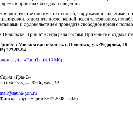
и время в приятных беседах и общении.
м в одиночестве или вместе с семьей, с друзьями и коллегами, по
тренировки, отдохните после парной перед телеэкраном, понабл
талиями и с удовольствием проведите свободное время с пользо
в Подольске "ГринЪ" всегда рада гостям! Приходите и отдыхайте
ринЪ": Московская область, г. Подольск, ул. Федорова, 19
95) 227-93-94
олик сауны «ГринЪ» (4.18 Мб)
Сауна «ГринЪ»
г. Подольск, ул. Федорова, 19
mail@sauna-grin.ru
Финская сауна «ГринЪ» © 2008 - 2026