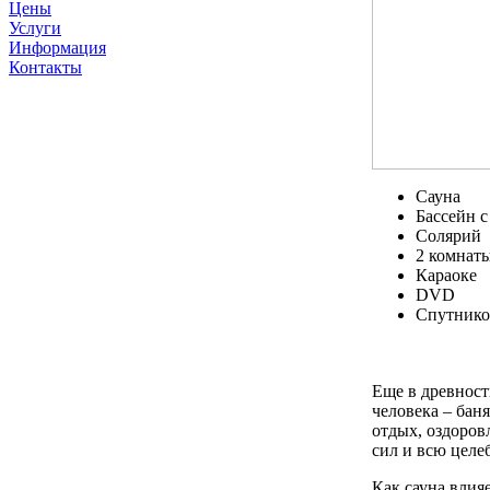
Цены
Услуги
Информация
Контакты
Сауна
Бассейн 
Солярий
2 комнат
Караоке
DVD
Спутнико
Еще в древност
человека – баня
отдых, оздоров
сил и всю целе
Как сауна влия