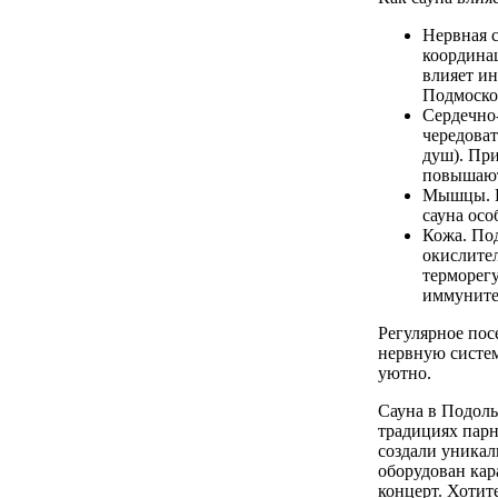
Нервная с
координа
влияет ин
Подмосков
Сердечно-
чередова
душ). При
повышают
Мышцы. В
сауна осо
Кожа. Под
окислител
терморегу
иммуните
Регулярное пос
нервную систем
уютно.
Сауна в Подоль
традициях парн
создали уникал
оборудован кар
концерт. Хотит