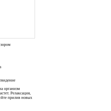
изором
а
евидение
на организм
астет. Релаксация,
вуйте прилив новых