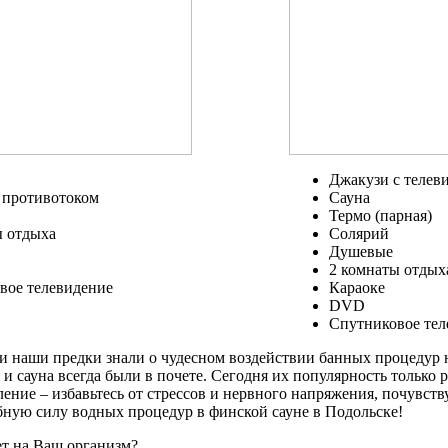
Джакузи с телев
с противотоком
Сауна
Термо (парная)
ы отдыха
Солярий
Душевые
2 комнаты отдых
вое телевидение
Караоке
DVD
Спутниковое тел
и наши предки знали о чудесном воздействии банных процедур 
 и сауна всегда были в почете. Сегодня их популярность только р
ление – избавьтесь от стрессов и нервного напряжения, почувст
бную силу водных процедур в финской сауне в Подольске!
ет на Ваш организм?